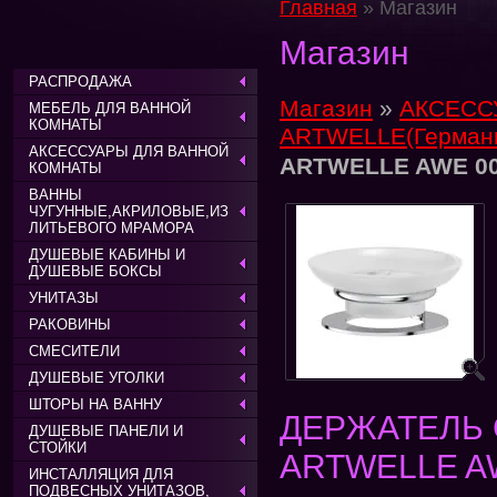
Главная
» Магазин
Магазин
РАСПРОДАЖА
Магазин
»
АКСЕСС
МЕБЕЛЬ ДЛЯ ВАННОЙ
КОМНАТЫ
ARTWELLE(Герман
АКСЕССУАРЫ ДЛЯ ВАННОЙ
ARTWELLE AWE 0
КОМНАТЫ
ВАННЫ
ЧУГУННЫЕ,АКРИЛОВЫЕ,ИЗ
ЛИТЬЕВОГО МРАМОРА
ДУШЕВЫЕ КАБИНЫ И
ДУШЕВЫЕ БОКСЫ
УНИТАЗЫ
РАКОВИНЫ
СМЕСИТЕЛИ
ДУШЕВЫЕ УГОЛКИ
ШТОРЫ НА ВАННУ
ДЕРЖАТЕЛЬ
ДУШЕВЫЕ ПАНЕЛИ И
СТОЙКИ
ARTWELLE A
ИНСТАЛЛЯЦИЯ ДЛЯ
ПОДВЕСНЫХ УНИТАЗОВ,