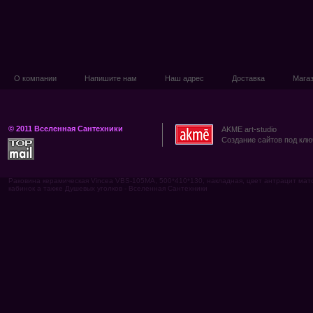
О компании
Напишите нам
Наш адрес
Доставка
Мага
© 2011 Вселенная Сантехники
AKME art-studio
Создание сайтов под клю
Раковина керамическая Vincea VBS-105MA, 500*410*130, накладная, цвет антрацит м
кабинок а также Душевых уголков - Вселенная Сантехники