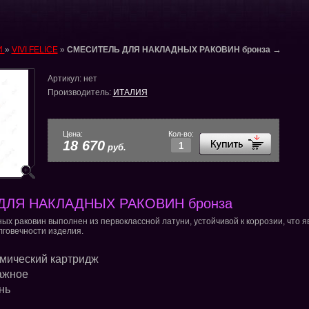
→
И
»
VIVI FELICE
»
СМЕСИТЕЛЬ ДЛЯ НАКЛАДНЫХ РАКОВИН бронза
Артикул:
нет
Производитель:
ИТАЛИЯ
Цена:
Кол-во:
18 670
руб.
ДЛЯ НАКЛАДНЫХ РАКОВИН бронза
ых раковин выполнен из первоклассной латуни, устойчивой к коррозии, что я
лговечности изделия.
мический картридж
ажное
нь