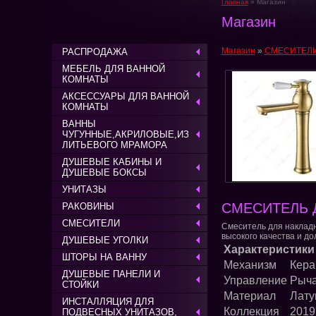
Главная
» Магазин
Магазин
Магазин
»
СМЕСИТЕЛ
РАСПРОДАЖА
МЕБЕЛЬ ДЛЯ ВАННОЙ
КОМНАТЫ
АКСЕССУАРЫ ДЛЯ ВАННОЙ
КОМНАТЫ
ВАННЫ
ЧУГУННЫЕ,АКРИЛОВЫЕ,ИЗ
ЛИТЬЕВОГО МРАМОРА
ДУШЕВЫЕ КАБИНЫ И
ДУШЕВЫЕ БОКСЫ
УНИТАЗЫ
СМЕСИТЕЛЬ 
РАКОВИНЫ
СМЕСИТЕЛИ
Смеситель для накладн
высокого качества и до
ДУШЕВЫЕ УГОЛКИ
Характеристики
ШТОРЫ НА ВАННУ
Механизм
Кера
ДУШЕВЫЕ ПАНЕЛИ И
Управление
Рыч
СТОЙКИ
Материал
Лату
ИНСТАЛЛЯЦИЯ ДЛЯ
Коллекция
2019
ПОДВЕСНЫХ УНИТАЗОВ,