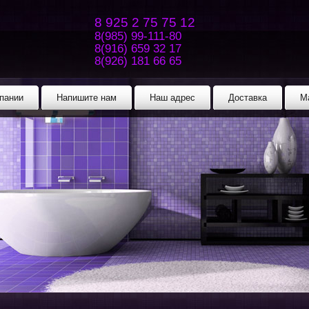
8 925 2 75 75 12
8(985) 99-111-80
8(916) 659 32 17
8(926) 181 66 65
пании
Напишите нам
Наш адрес
Доставка
М