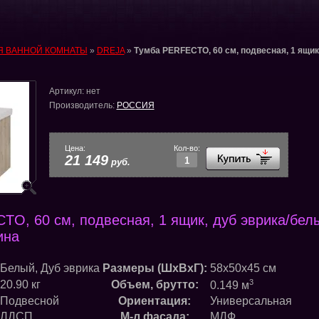
Я ВАННОЙ КОМНАТЫ
»
DREJA
»
Тумба PERFECTO, 60 см, подвесная, 1 ящик
Артикул:
нет
Производитель:
РОССИЯ
Цена:
Кол-во:
21 149
руб.
O, 60 см, подвесная, 1 ящик, дуб эврика/бел
ина
Белый, Дуб эврика
Размеры (ШхВхГ):
58x50x45 см
3
20.90 кг
Объем, брутто:
0.149 м
Подвесной
Ориентация:
Универсальная
ЛДСП
М-л фасада:
МДФ