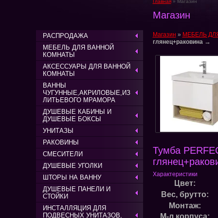
Главная
» Магазин
Магазин
Магазин
»
МЕБЕЛЬ ДЛ
РАСПРОДАЖА
→
глянец+раковина
МЕБЕЛЬ ДЛЯ ВАННОЙ
КОМНАТЫ
АКСЕССУАРЫ ДЛЯ ВАННОЙ
КОМНАТЫ
ВАННЫ
ЧУГУННЫЕ,АКРИЛОВЫЕ,ИЗ
ЛИТЬЕВОГО МРАМОРА
ДУШЕВЫЕ КАБИНЫ И
ДУШЕВЫЕ БОКСЫ
УНИТАЗЫ
РАКОВИНЫ
Тумба PERFECT
СМЕСИТЕЛИ
глянец+раков
ДУШЕВЫЕ УГОЛКИ
Характеристики
ШТОРЫ НА ВАННУ
Цвет:
ДУШЕВЫЕ ПАНЕЛИ И
Вес, брутто:
СТОЙКИ
Монтаж:
ИНСТАЛЛЯЦИЯ ДЛЯ
ПОДВЕСНЫХ УНИТАЗОВ,
М-л корпуса: