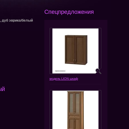
Спецпредложения
, дуб эврика/белый
модель LION шкаф
ый