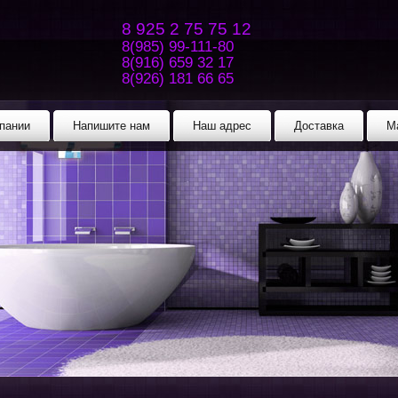
8 925 2 75 75 12
8(985) 99-111-80
8(916) 659 32 17
8(926) 181 66 65
пании
Напишите нам
Наш адрес
Доставка
М