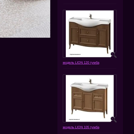
модель LION 120 тумба
модель LION 105 тумба