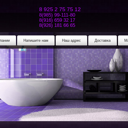
8 925 2 75 75 12
8(985) 99-111-80
8(916) 659 32 17
8(926) 181 66 65
пании
Напишите нам
Наш адрес
Доставка
М