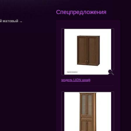
Спецпредложения
→
й матовый
модель LION шкаф