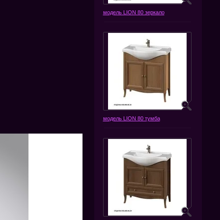
модель LION 80 зеркало
модель LION 80 тумба