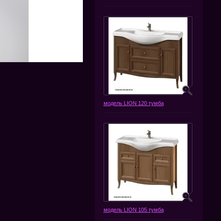
модель LION 120 тумба
модель LION 105 тумба