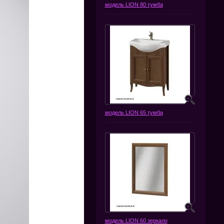
модель LION 80 тумба
модель LION 65 тумба
модель LION 60 зеркало