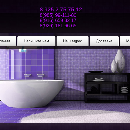
8 925 2 75 75 12
8(985) 99-111-80
8(916) 659 32 17
8(926) 181 66 65
пании
Напишите нам
Наш адрес
Доставка
М