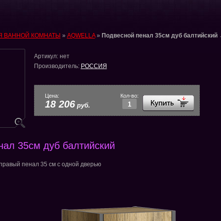
Я ВАННОЙ КОМНАТЫ
»
AQWELLA
»
Подвесной пенал 35см дуб балтийский
Артикул:
нет
Производитель:
РОССИЯ
Цена:
Кол-во:
18 206
руб.
нал 35см дуб балтийский
равый пенал 35 см с одной дверью