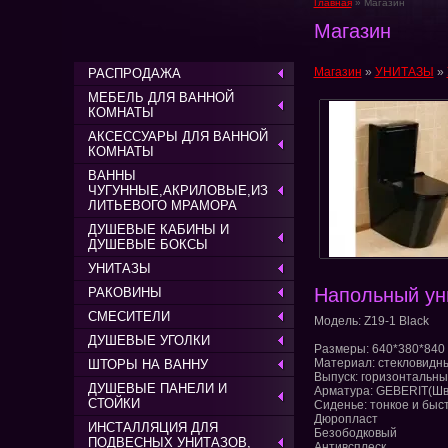
Главная
» Магазин
Магазин
Магазин
»
УНИТАЗЫ
»
РАСПРОДАЖА
МЕБЕЛЬ ДЛЯ ВАННОЙ
КОМНАТЫ
АКСЕССУАРЫ ДЛЯ ВАННОЙ
КОМНАТЫ
ВАННЫ
ЧУГУННЫЕ,АКРИЛОВЫЕ,ИЗ
ЛИТЬЕВОГО МРАМОРА
ДУШЕВЫЕ КАБИНЫ И
ДУШЕВЫЕ БОКСЫ
УНИТАЗЫ
Напольный ун
РАКОВИНЫ
СМЕСИТЕЛИ
Модель: Z19-1 Black
ДУШЕВЫЕ УГОЛКИ
Размеры: 640*380*840
Материал: стекловид
ШТОРЫ НА ВАННУ
Выпуск: горизонтальн
ДУШЕВЫЕ ПАНЕЛИ И
Арматура: GEBERIT(Шв
СТОЙКИ
Сиденье: тонкое и бы
Дюропласт
ИНСТАЛЛЯЦИЯ ДЛЯ
Безободковый
ПОДВЕСНЫХ УНИТАЗОВ,
Антивсплеск