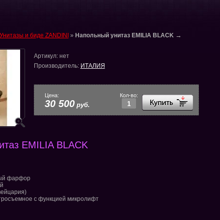
→
Унитазы и биде ZANDINI
»
Напольный унитаз EMILIA BLACK
Артикул:
нет
Производитель:
ИТАЛИЯ
Цена:
Кол-во:
30 500
руб.
итаз EMILIA BLACK
ный фарфор
ый
ейцария)
стросъемное с функцией микролифт