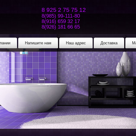
8 925 2 75 75 12
8(985) 99-111-80
8(916) 659 32 17
8(926) 181 66 65
пании
Напишите нам
Наш адрес
Доставка
М