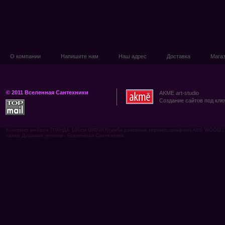
О компании
Напишите нам
Наш адрес
Доставка
Мага
© 2011 Вселенная Сантехники
AKME art-studio
Создание сайтов под клю
Комплект мебели ГРАНДА 105см GRIGIO(тумба,раковина,зеркало,шкафчик) ASB WOOD 
также Душевых уголков - Вселенная Сантехники