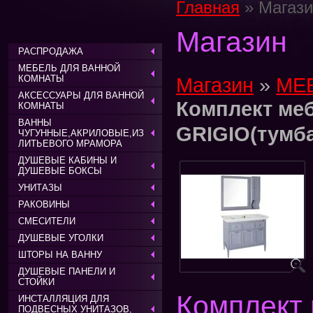
Главная
» Магази
Магазин
РАСПРОДАЖА
МЕБЕЛЬ ДЛЯ ВАННОЙ
КОМНАТЫ
Магазин
»
МЕ
АКСЕССУАРЫ ДЛЯ ВАННОЙ
Комплект ме
КОМНАТЫ
ВАННЫ
GRIGIO(тумба
ЧУГУННЫЕ,АКРИЛОВЫЕ,ИЗ
ЛИТЬЕВОГО МРАМОРА
ДУШЕВЫЕ КАБИНЫ И
ДУШЕВЫЕ БОКСЫ
УНИТАЗЫ
РАКОВИНЫ
СМЕСИТЕЛИ
ДУШЕВЫЕ УГОЛКИ
ШТОРЫ НА ВАННУ
ДУШЕВЫЕ ПАНЕЛИ И
СТОЙКИ
Комплект
ИНСТАЛЛЯЦИЯ ДЛЯ
ПОДВЕСНЫХ УНИТАЗОВ,