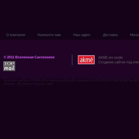
О компании
Напишите нам
Наш адрес
Доставка
Мага
© 2011 Вселенная Сантехники
AKME art-studio
Создание сайтов под клю
Комплект мебели РОМА 80см напольный(тумба,раковина) ASB WOOD LINE МЕБЕЛЬ ДЛЯ
уголков - Вселенная Сантехники