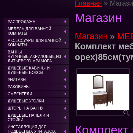
Главная
» Магази
Магазин
РАСПРОДАЖА
МЕБЕЛЬ ДЛЯ ВАННОЙ
КОМНАТЫ
Магазин
»
МЕ
АКСЕССУАРЫ ДЛЯ ВАННОЙ
Комплект ме
КОМНАТЫ
ВАННЫ
орех)85см(ту
ЧУГУННЫЕ,АКРИЛОВЫЕ,ИЗ
ЛИТЬЕВОГО МРАМОРА
ДУШЕВЫЕ КАБИНЫ И
ДУШЕВЫЕ БОКСЫ
УНИТАЗЫ
РАКОВИНЫ
СМЕСИТЕЛИ
ДУШЕВЫЕ УГОЛКИ
ШТОРЫ НА ВАННУ
ДУШЕВЫЕ ПАНЕЛИ И
СТОЙКИ
Комплект
ИНСТАЛЛЯЦИЯ ДЛЯ
ПОДВЕСНЫХ УНИТАЗОВ,