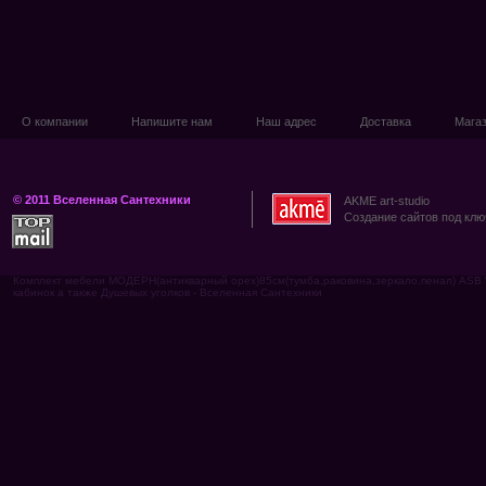
О компании
Напишите нам
Наш адрес
Доставка
Мага
© 2011 Вселенная Сантехники
AKME art-studio
Создание сайтов под клю
Комплект мебели МОДЕРН(антикварный орех)85см(тумба,раковина,зеркало,пенал) A
кабинок а также Душевых уголков - Вселенная Сантехники