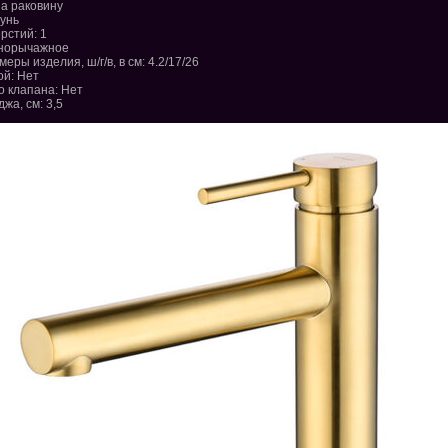
На раковину
унь
рстий: 1
днорычажное
ры изделия, ш/г/в, в см: 4.2/17/26
ой: Нет
о клапана: Нет
жа, см: 3,5