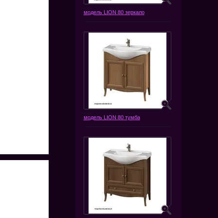
модель LION 80 зеркало
модель LION 80 тумба