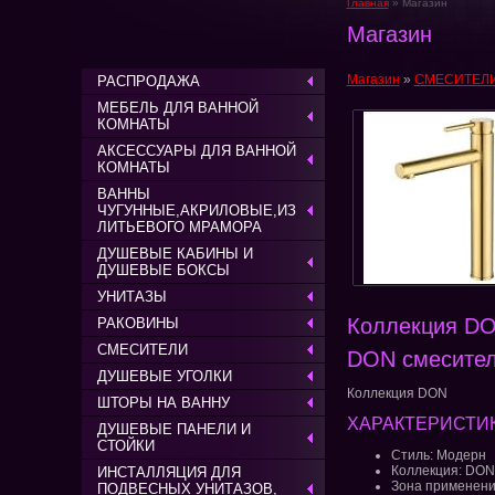
Главная
» Магазин
Магазин
Магазин
»
СМЕСИТЕЛ
РАСПРОДАЖА
МЕБЕЛЬ ДЛЯ ВАННОЙ
КОМНАТЫ
АКСЕССУАРЫ ДЛЯ ВАННОЙ
КОМНАТЫ
ВАННЫ
ЧУГУННЫЕ,АКРИЛОВЫЕ,ИЗ
ЛИТЬЕВОГО МРАМОРА
ДУШЕВЫЕ КАБИНЫ И
ДУШЕВЫЕ БОКСЫ
УНИТАЗЫ
Коллекция DO
РАКОВИНЫ
СМЕСИТЕЛИ
DON смеситель
ДУШЕВЫЕ УГОЛКИ
Коллекция DON
ШТОРЫ НА ВАННУ
ХАРАКТЕРИСТИК
ДУШЕВЫЕ ПАНЕЛИ И
СТОЙКИ
Стиль: Модерн
Коллекция: DON
ИНСТАЛЛЯЦИЯ ДЛЯ
Зона применени
ПОДВЕСНЫХ УНИТАЗОВ,