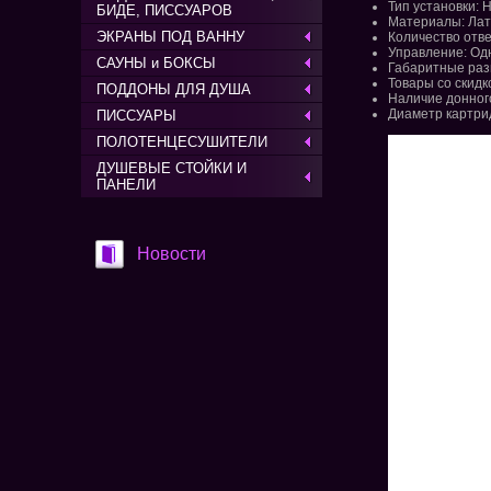
Тип установки: 
БИДЕ, ПИССУАРОВ
Материалы: Лат
ЭКРАНЫ ПОД ВАННУ
Количество отве
Управление: О
САУНЫ и БОКСЫ
Габаритные разме
Товары со скидк
ПОДДОНЫ ДЛЯ ДУША
Наличие донног
Диаметр картрид
ПИССУАРЫ
ПОЛОТЕНЦЕСУШИТЕЛИ
ДУШЕВЫЕ СТОЙКИ И
ПАНЕЛИ
Новости