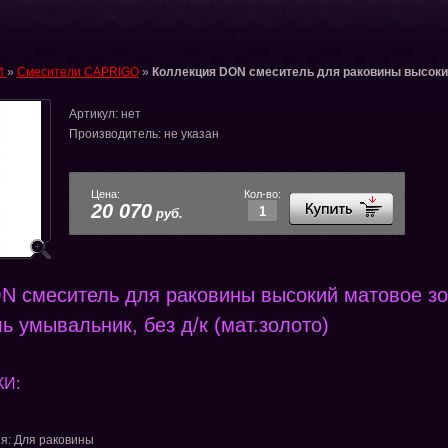
И
»
Смесители CAPRIGO
»
Коллекция DON смеситель для раковины высоки
Артикул:
нет
Производитель:
не указан
Цена:
Кол-во:
20 070
руб.
N смеситель для раковины высокий матовое з
 умывальник, без д/к (мат.золото)
И:
я: Для раковины