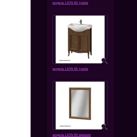
модель LION 80 тумба
модель LION 65 тумба
модель LION 60 зеркало