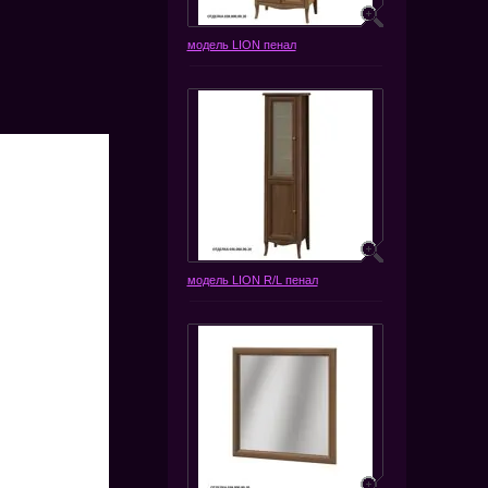
модель LION пенал
модель LION R/L пенал