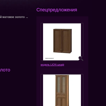
Спецпредложения
→
й матовое золото
модель LION шкаф
олото