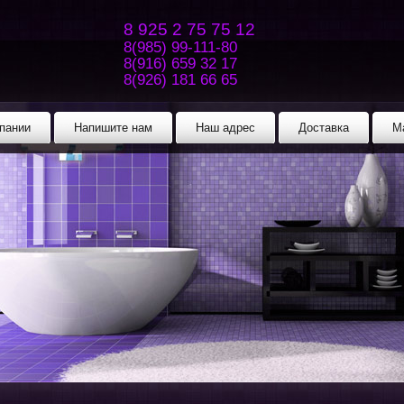
8 925 2 75 75 12
8(985) 99-111-80
8(916) 659 32 17
8(926) 181 66 65
пании
Напишите нам
Наш адрес
Доставка
М