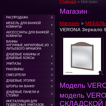
Главная
» Магазин
Магазин
РАСПРОДАЖА
Магазин
»
МЕБЕЛЬ
МЕБЕЛЬ ДЛЯ ВАННОЙ
КОМНАТЫ
VERONA Зеркало 
АКСЕССУАРЫ ДЛЯ ВАННОЙ
КОМНАТЫ
ВАННЫ
ЧУГУННЫЕ,АКРИЛОВЫЕ,ИЗ
ЛИТЬЕВОГО МРАМОРА
ДУШЕВЫЕ КАБИНЫ И
ДУШЕВЫЕ БОКСЫ
УНИТАЗЫ
РАКОВИНЫ
СМЕСИТЕЛИ
ДУШЕВЫЕ УГОЛКИ
Модель VERO
ШТОРЫ НА ВАННУ
ДУШЕВЫЕ ПАНЕЛИ И
модель VERON
СТОЙКИ
ИНСТАЛЛЯЦИЯ ДЛЯ
СКЛАДСКОЙ П
ПОДВЕСНЫХ УНИТАЗОВ,