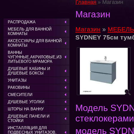
Главная
» Магазин
Магазин
РАСПРОДАЖА
Магазин
»
МЕБЕЛЬ
МЕБЕЛЬ ДЛЯ ВАННОЙ
КОМНАТЫ
SYDNEY 75см тумб
АКСЕССУАРЫ ДЛЯ ВАННОЙ
КОМНАТЫ
ВАННЫ
ЧУГУННЫЕ,АКРИЛОВЫЕ,ИЗ
ЛИТЬЕВОГО МРАМОРА
ДУШЕВЫЕ КАБИНЫ И
ДУШЕВЫЕ БОКСЫ
УНИТАЗЫ
РАКОВИНЫ
СМЕСИТЕЛИ
ДУШЕВЫЕ УГОЛКИ
Модель SYDNE
ШТОРЫ НА ВАННУ
стеклокерами
ДУШЕВЫЕ ПАНЕЛИ И
СТОЙКИ
ИНСТАЛЛЯЦИЯ ДЛЯ
модель SYDN
ПОДВЕСНЫХ УНИТАЗОВ,