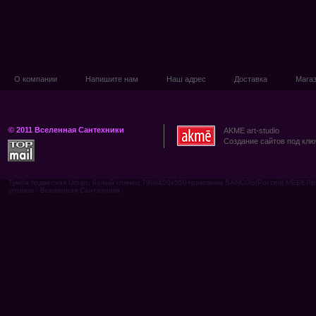
О компании
Напишите нам
Наш адрес
Доставка
Мага
© 2011 Вселенная Сантехники
AKME art-studio
Создание сайтов под клю
Тумба подвесная Urban, белый глянец 790х450х550+раковина SANCOS(Россия) МЕБЕЛ
уголков - Вселенная Сантехники