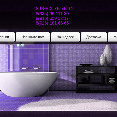
8 925 2 75 75 12
8(985) 99-111-80
8(916) 659 32 17
8(926) 181 66 65
пании
Напишите нам
Наш адрес
Доставка
М