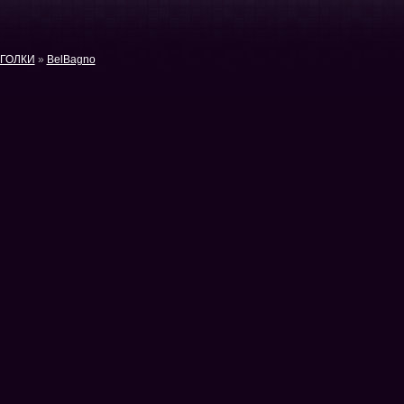
ГОЛКИ
»
BelBagno